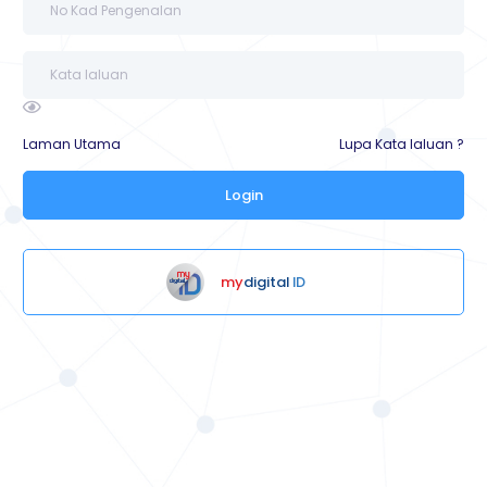
Laman Utama
Lupa Kata laluan ?
Login
my
digital
ID